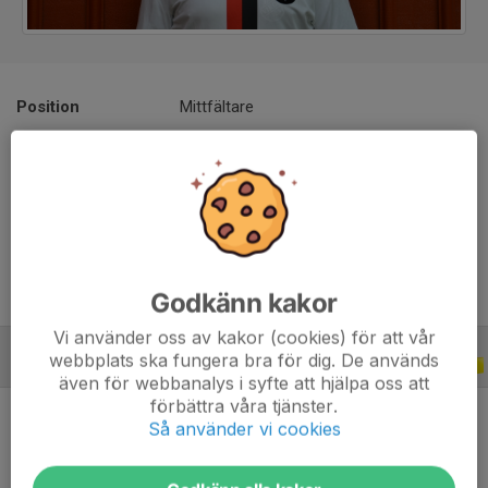
Position
Mittfältare
Ålder
37 år
Tidigare klubbar
Skultorps IF, IFK Falköping, Ulvåkers IF,
IFK Skövde, Lerums IS, V Frölunda IF,
Lärje-Angereds IF
Godkänn kakor
Vi använder oss av kakor (cookies) för att vår
webbplats ska fungera bra för dig. De används
TRÄNINGSMATCHER
2026
även för webbanalys i syfte att hjälpa oss att
förbättra våra tjänster.
Så använder vi cookies
Ingen statistik finns för detta år