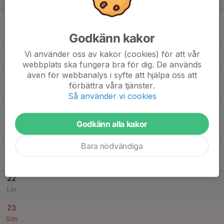
v.34
17
Mån
Godkänn kakor
18
17:00
Träning 17-18.30
Vi använder oss av kakor (cookies) för att vår
18:30
Tis
Mossens IP
webbplats ska fungera bra för dig. De används
även för webbanalys i syfte att hjälpa oss att
19
förbättra våra tjänster.
Ons
Så använder vi cookies
20
19:15
Match mot Kållered SK
21:15
Tor
Division 4B Herr
Godkänn alla kakor
Mossens IP 1 Gräs
Bara nödvändiga
21
Fre
22
Lör
23
Sön