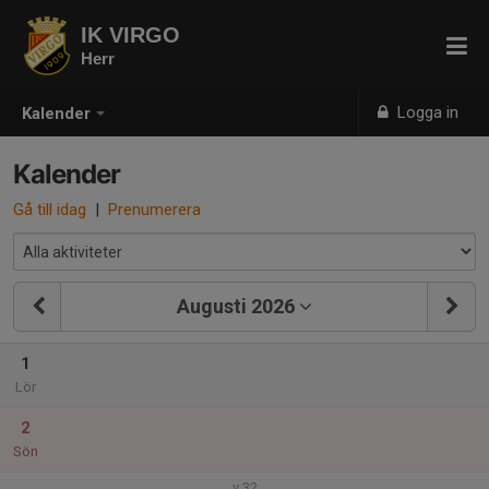
IK VIRGO
Herr
Logga in
Kalender
Kalender
Gå till idag
|
Prenumerera
Augusti 2026
1
Lör
2
Sön
v.32