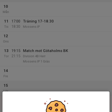
10
Mån
11
17:00
Träning 17-18.30
18:30
Tis
Mossens IP
12
Ons
13
19:15
Match mot Götaholms BK
21:15
Tor
Division 4B Herr
Mossens IP 1 Gräs
14
Fre
15
Lör
16
Sön