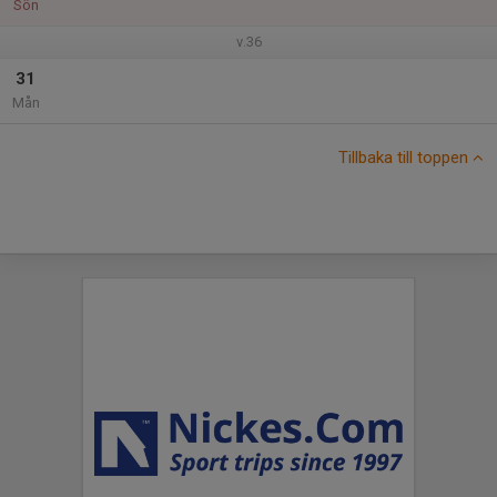
Sön
v.36
31
Mån
Tillbaka till toppen