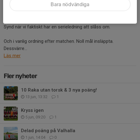
Bara nödvändiga
IF Väster på besök i omgång elva.
Som alltid när det vankas sommartider dalar närvaron rätt rejält.
Synd när vi faktiskt har en serieledning att slåss om.
Och i vanlig ordning efter matchen. Noll mål insläppta.
Dessvärre...
Läs mer
Fler nyheter
10 Raka utan torsk & 3 nya poäng!
13 jun, 13:32
1
Kryss igen
5 jun, 09:20
1
Delad poäng på Valhalla
1 jun, 14:04
0