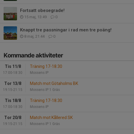
Fortsatt obesegrade!
15 maj, 13:49
0
Knappt tre passningar i rad men tre poäng!
8 maj, 21:44
0
Kommande aktiviteter
Tis 11/8
Träning 17-18.30
17:00-18:30
Mossens IP
Tor 13/8
Match mot Götaholms BK
19:15-21:15
Mossens IP 1 Gräs
Tis 18/8
Träning 17-18.30
17:00-18:30
Mossens IP
Tor 20/8
Match mot Kållered SK
19:15-21:15
Mossens IP 1 Gräs