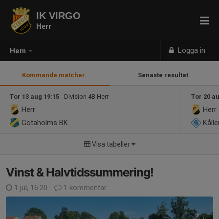
IK VIRGO
Herr
Logga in
Hem
Kommande matcher
Senaste resultat
Tor 13 aug 19:15
- Division 4B Herr
Tor 20 a
Herr
Herr
Götaholms BK
Kålle
Visa tabeller
Vinst & Halvtidssummering!
1 jul, 16:20
1 kommentar