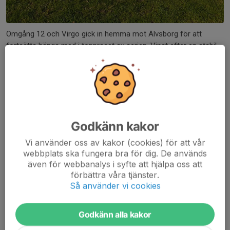
Omgång 12 och Virgo gick in hemma mot Älvsborg för att
fortsätta hänga med i toppracet av serien. Vinst efter en stabil
insats där laget visade upp både ett mer offensivt spel än
tidigare och ett fortsatt tryggt försvarsspel....
Läs mer
Match elva
Godkänn kakor
18 jun, 20:45
1 kommentar
Vi använder oss av kakor (cookies) för att vår
webbplats ska fungera bra för dig. De används
även för webbanalys i syfte att hjälpa oss att
förbättra våra tjänster.
Så använder vi cookies
Godkänn alla kakor