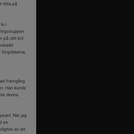
h titta på
In i
Virgotruppen
 på rätt köl
 oskadd.
 Virgobilarna,
nsad framgång
ien. Han kunde
lpte denna
irant. När jag
d en
igtvis av att