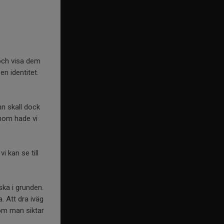
 och visa dem
n identitet.
n skall dock
nom hade vi
 kan se till
ska i grunden.
 Att dra iväg
 om man siktar