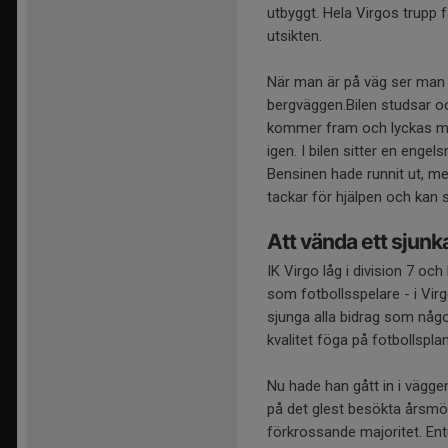
utbyggt. Hela Virgos trupp f
utsikten.
När man är på väg ser man på
bergväggen.Bilen studsar o
kommer fram och lyckas med
igen. I bilen sitter en enge
Bensinen hade runnit ut, me
tackar för hjälpen och kan 
Att vända ett sjun
IK Virgo låg i division 7 
som fotbollsspelare - i Vir
sjunga alla bidrag som någo
kvalitet föga på fotbollspla
Nu hade han gått in i vägge
på det glest besökta årsmö
förkrossande majoritet. Ent