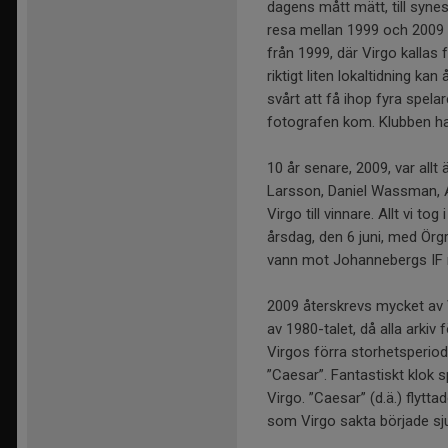
dagens mått mätt, till syn
resa mellan 1999 och 2009 v
från 1999, där Virgo kallas 
riktigt liten lokaltidning 
svårt att få ihop fyra spela
fotografen kom. Klubben ha
10 år senare, 2009, var allt
Larsson, Daniel Wassman, A
Virgo till vinnare. Allt vi to
årsdag, den 6 juni, med Örg
vann mot Johannebergs IF m
2009 återskrevs mycket av 
av 1980-talet, då alla arkiv
Virgos förra storhetsperiod 
”Caesar”. Fantastiskt klok s
Virgo. ”Caesar” (d.ä.) flyt
som Virgo sakta började s