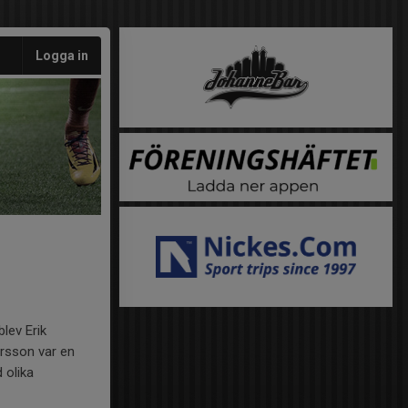
Logga in
lev Erik
orsson var en
 olika