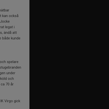
mätbar
et kan också
t Jocke
at legat i
s, ändå att
de både kunde
 och spelare
bstugebranden
ngen under
Sköld och
 ca 70 år
IK Virgo gick