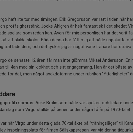
irgo haft lite tur med timingen. Erik Gregorsson var rätt i tiden när h
h proffsighetstänk. Jocke Ahlgren är helt fantastisk i det skedet Virg
ade spelare som redan kan. Även för mig personligen har det varit fan
v så vitt skilda skolor. Båda dessa har fått mig att både uppskatta oc
ag träffade dem, och det tycker jag är något varje tränare bör sträva 
irgo de senaste 12 åren får man inte glömma Mikael Andersson. En h
an till 4an med sin klokhet och sitt engagemang. Han är det bästa a
redd för det, men något anekdotämne under rubriken "Ytterligheter" är
äddare
goprofil i somras. Acke Brolin som både var spelare och ledare unde
 damlag som Virgo ställde på benen under några få år på 1970-talet.
r när Virgo under detta glada 70-tal åkte på ”träningsläger” till Kan
ev inspelningsplats för filmen Sällskapsresan, var vid denna tidpunkt