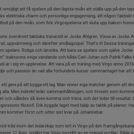
it omöjligt att få spelare på den lägsta nivån att ställa upp på den ty
riks elektriska charm och personliga engagemang, att någon faktiskt
otboll på den nivån, som fick Virgospelarna att sluta upp bakom hon
sons överdrivet taktiska tränarstil är Jocke Ahlgren. Vissa av Jocke 
rat, uppvärmning och därefter smålagsspel. That’s it! Dessa träningar
m spelare. Roliga och lärorika. Att bara se spelare som själve Jock
rtan" Isakssons eviga vändande och båda Carl-Johan och Patrik Falks k
pel är i sig en upplevelse. Att vara på en träning med Virgo anno 201
ädje och passion än vad alla förbundets kurser sammantaget har att l
tt geni på att bygga ett lag. Man vinner inga matcher genom att dri
 alla. Men indirekt leder sammanhållningen, och trivseln som kommer d
 laget och således då även komma och träna, och det leder till resultat.
egorssons filosofi. Erik byggde laget med hjälp av taktik på planen. H
ren kommer först och sitter sist kvar på Johannebar.
kt röd tråd inom det ledarskap som lett in Virgo på den framgångsban
naste 12 åren. Istället har Virgo bestått av en mängd profiler. Både 