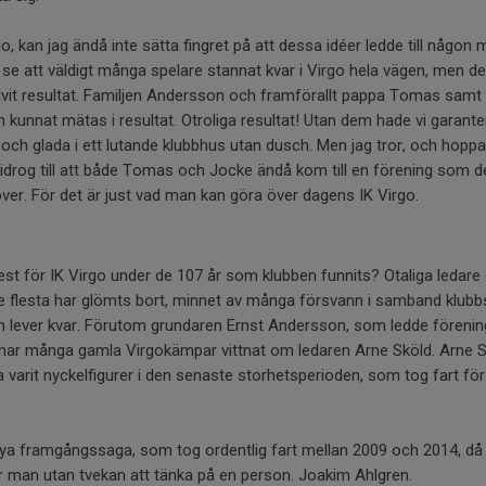
o, kan jag ändå inte sätta fingret på att dessa idéer ledde till någon 
e att väldigt många spelare stannat kvar i Virgo hela vägen, men d
blivit resultat. Familjen Andersson och framförallt pappa Tomas sam
 kunnat mätas i resultat. Otroliga resultat! Utan dem hade vi garanter
a och glada i ett lutande klubbhus utan dusch. Men jag tror, och hoppa
idrog till att både Tomas och Jocke ändå kom till en förening som 
över. För det är just vad man kan göra över dagens IK Virgo.
est för IK Virgo under de 107 år som klubben funnits? Otaliga ledare
 De flesta har glömts bort, minnet av många försvann i samband klub
 lever kvar. Förutom grundaren Ernst Andersson, som ledde föreni
har många gamla Virgokämpar vittnat om ledaren Arne Sköld. Arne 
a varit nyckelfigurer i den senaste storhetsperioden, som tog fart för
 nya framgångssaga, som tog ordentlig fart mellan 2009 och 2014, då 
mer man utan tvekan att tänka på en person. Joakim Ahlgren.