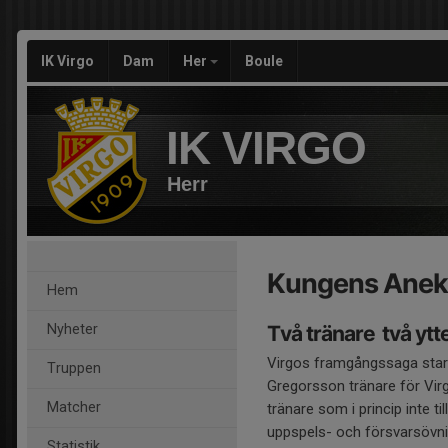
IK Virgo
Dam
Her
Boule
IK VIRGO
Herr
Kungens Anek
Hem
Nyheter
Två tränare  två ytt
Virgos framgångssaga starta
Truppen
Gregorsson tränare för Virgo
Matcher
tränare som i princip inte t
uppspels- och försvarsövnin
Statistik