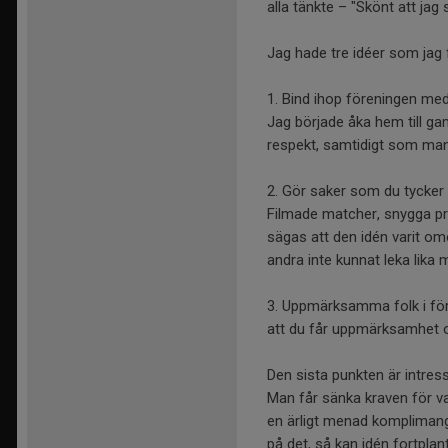
alla tänkte – "Skönt att jag 
Jag hade tre idéer som jag
1. Bind ihop föreningen med
Jag började åka hem till ga
respekt, samtidigt som man 
2. Gör saker som du tycker ä
Filmade matcher, snygga pro
sägas att den idén varit o
andra inte kunnat leka lika 
3. Uppmärksamma folk i före
att du får uppmärksamhet 
Den sista punkten är intres
Man får sänka kraven för v
en ärligt menad komplimang 
på det, så kan idén fortplant