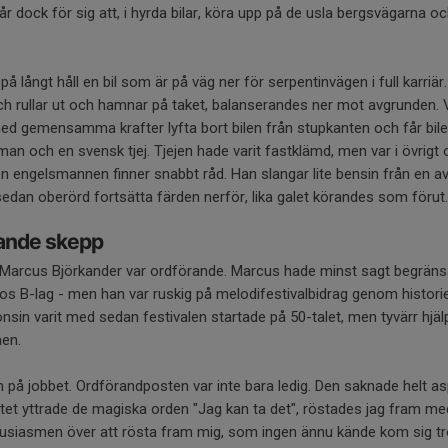
år dock för sig att, i hyrda bilar, köra upp på de usla bergsvägarna oc
 långt håll en bil som är på väg ner för serpentinvägen i full karriär. 
ch rullar ut och hamnar på taket, balanserandes ner mot avgrunden. 
 gemensamma krafter lyfta bort bilen från stupkanten och får bilen
lsman och en svensk tjej. Tjejen hade varit fastklämd, men var i övrigt
n engelsmannen finner snabbt råd. Han slangar lite bensin från en av
sedan oberörd fortsätta färden nerför, lika galet körandes som förut.
kande skepp
och Marcus Björkander var ordförande. Marcus hade minst sagt begrä
gos B-lag - men han var ruskig på melodifestivalbidrag genom histor
nsin varit med sedan festivalen startade på 50-talet, men tyvärr hjä
nen.
n på jobbet. Ordförandposten var inte bara ledig. Den saknade helt asp
tet yttrade de magiska orden "Jag kan ta det", röstades jag fram me
usiasmen över att rösta fram mig, som ingen ännu kände kom sig trol