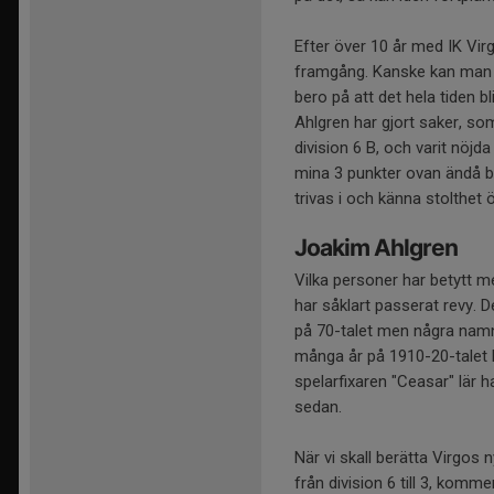
Efter över 10 år med IK Virg
framgång. Kanske kan man s
bero på att det hela tiden 
Ahlgren har gjort saker, som
division 6 B, och varit nöjd
mina 3 punkter ovan ändå b
trivas i och känna stolthet 
Joakim Ahlgren
Vilka personer har betytt m
har såklart passerat revy.
på 70-talet men några namn
många år på 1910-20-talet 
spelarfixaren "Ceasar" lär h
sedan.
När vi skall berätta Virgos
från division 6 till 3, kom