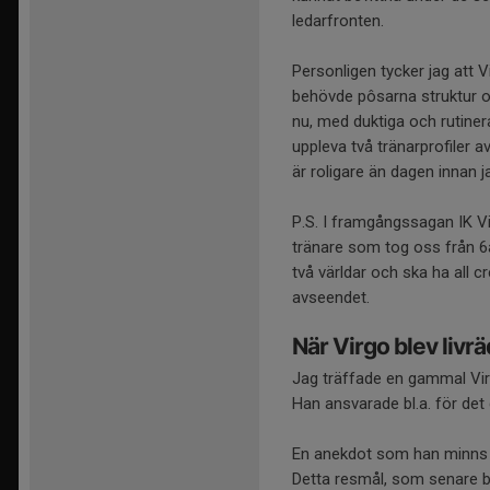
ledarfronten.
Personligen tycker jag att V
behövde pôsarna struktur oc
nu, med duktiga och rutiner
uppleva två tränarprofiler a
är roligare än dagen innan j
P.S. I framgångssagan IK V
tränare som tog oss från 6
två världar och ska ha all c
avseendet.
När Virgo blev livr
Jag träffade en gammal Vir
Han ansvarade bl.a. för det
En anekdot som han minns va
Detta resmål, som senare bl