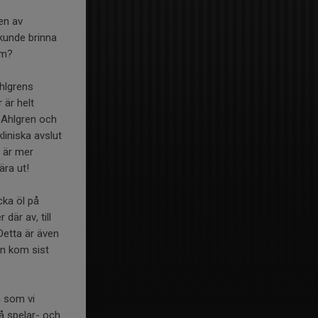
pen av
 kunde brinna
om?
Ahlgrens
 är helt
e Ahlgren och
liniska avslut
6 är mer
ära ut!
cka öl på
är av, till
 Detta är även
an kom sist
a som vi
på spelar- och