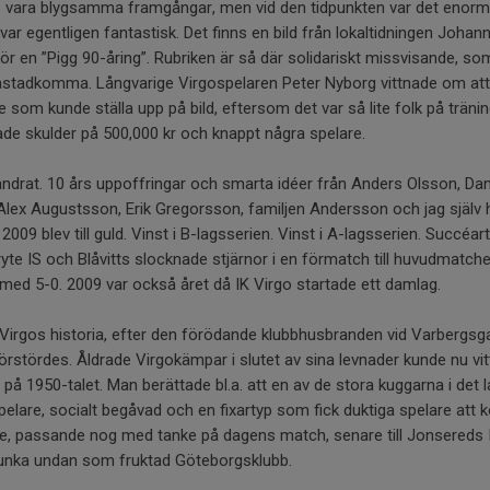
es vara blygsamma framgångar, men vid den tidpunkten var det enormt
ar egentligen fantastisk. Det finns en bild från lokaltidningen Joha
för en ”Pigg 90-åring”. Rubriken är så där solidariskt missvisande, s
kan åstadkomma. Långvarige Virgospelaren Peter Nyborg vittnade om att 
re som kunde ställa upp på bild, eftersom det var så lite folk på träni
de skulder på 500,000 kr och knappt några spelare.
 ändrat. 10 års uppoffringar och smarta idéer från Anders Olsson, Dan
lex Augustsson, Erik Gregorsson, familjen Andersson och jag själv 
g i 2009 blev till guld. Vinst i B-lagsserien. Vinst i A-lagsserien. Succéa
ryte IS och Blåvitts slocknade stjärnor i en förmatch till huvudmatch
ed 5-0. 2009 var också året då IK Virgo startade ett damlag.
Virgos historia, efter den förödande klubbhusbranden vid Varbergsg
 förstördes. Åldrade Virgokämpar i slutet av sina levnader kunde nu v
på 1950-talet. Man berättade bl.a. att en av de stora kuggarna i det 
pelare, socialt begåvad och en fixartyp som fick duktiga spelare att 
tade, passande nog med tanke på dagens match, senare till Jonsereds 
junka undan som fruktad Göteborgsklubb.