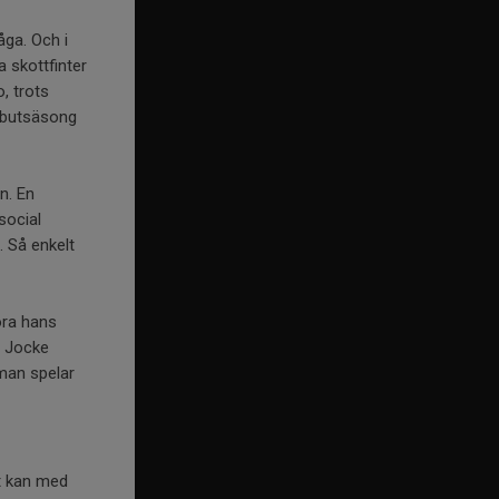
åga. Och i
a skottfinter
, trots
debutsäsong
n. En
social
. Så enkelt
öra hans
. Jocke
 man spelar
et kan med