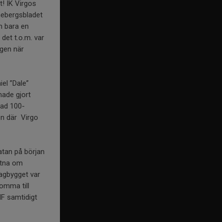
! IK Virgos
nnebergsbladet
om bara en
det t.o.m. var
ngen när
iel ”Dale”
hade gjort
rtad 100-
en där Virgo
atan på början
ittna om
lagbygget var
komma till
IF samtidigt