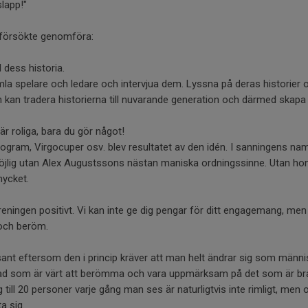
slapp!"
 försökte genomföra:
 dess historia.
mla spelare och ledare och intervjua dem. Lyssna på deras historier
kan tradera historierna till nuvarande generation och därmed skapa e
r roliga, bara du gör något!
gram, Virgocuper osv. blev resultatet av den idén. I sanningens nam
möjlig utan Alex Augustssons nästan maniska ordningssinne. Utan ho
mycket.
ningen positivt. Vi kan inte ge dig pengar för ditt engagemang, men vi
och beröm.
sant eftersom den i princip kräver att man helt ändrar sig som männi
ad som är värt att berömma och vara uppmärksam på det som är bra.
till 20 personer varje gång man ses är naturligtvis inte rimligt, men
a sig.