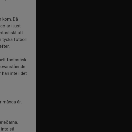
an kom. Då
o är i just
tastiskt att
h tycka fotboll
efter.
elt fantastisk
v ovanstående
 han inte i det
r många år.
arieöarna.
 inte så