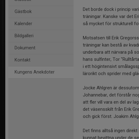
Det borde dock i princip var
Gästbok
träningar. Kanske var det E
så mycket för strukturell f
Kalender
Bildgalleri
Motsatsen till Erik Gregors
träningar kan bestå av kvad
Dokument
underbara att närvara på so
hans sulfinter, Tor "Rulltå
Kontakt
i ett högintensivt smålagss
Kungens Anekdoter
lärorikt och sprider med gl
Jocke Ahlgren är dessutom e
Johannebar, det förstår nog
att fler vill vara en del av
det väsensskilt från Erik Gr
och gick först. Joakim Ahlg
Det finns alltså ingen dire
kunnat bevittna under de se