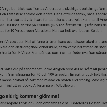
IK Virgo bör tillskrivas Tomas Anderssons skickliga övertalningsförm
 en fantastisk spelare och ledare. Hans otroliga teknik, hans sagolik
nen har gjort att ytterligare fantastiska spelare velat komma till Virgo
er. Det finns en film på Youtube (IK Virgo årsfilm 2011) från hans 
las för IK Virgos egen Maradona. Han var helt överlägsen. Se den!
en i Virgos egen Hall of fame är även hans egenskaper utanför plane
 fixare och en tilldragande vinnarskalle, detta kombinerat med en stor 
 hjärta för IK Virgo. Framgångar, som i sin tur föder nya framgångar
t att sätta ord på fenomenet Jocke Ahlgren som det är svårt att jämf
om framgångarna för 70 och 100 år sedan. En sak är dock helt klar
 att känna saknad så fort man missar en match eller träning. Vare sig
t en fröjd att se Jocke Ahlgren på en fotbollsplan.
rgo aldrig kommer glömma!
ir seriesegrare i division 6 och omnämns t.o.m. i Göteborgs Posten. D