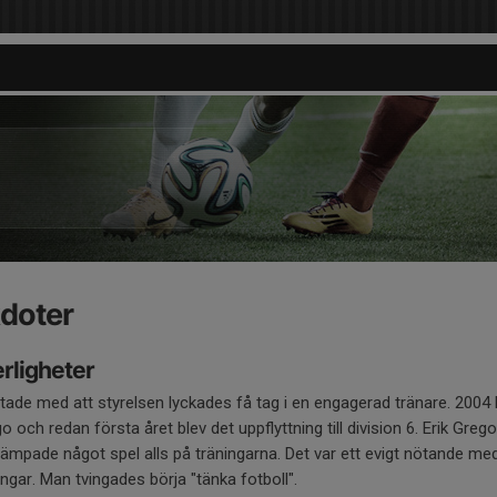
doter
erligheter
de med att styrelsen lyckades få tag i en engagerad tränare. 2004 b
 och redan första året blev det uppflyttning till division 6. Erik Greg
illämpade något spel alls på träningarna. Det var ett evigt nötande med
gar. Man tvingades börja "tänka fotboll".