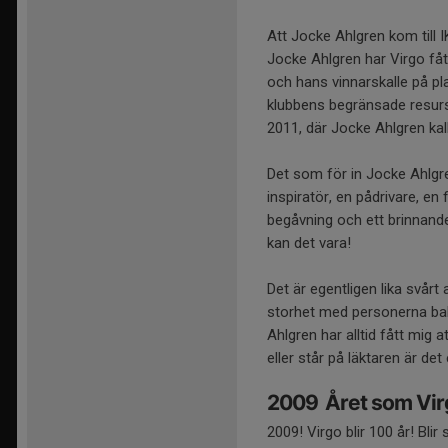
Att Jocke Ahlgren kom till 
Jocke Ahlgren har Virgo fått
och hans vinnarskalle på pla
klubbens begränsade resurs
2011, där Jocke Ahlgren kal
Det som för in Jocke Ahlgr
inspiratör, en pådrivare, en
begåvning och ett brinnande
kan det vara!
Det är egentligen lika svår
storhet med personerna bak
Ahlgren har alltid fått mig
eller står på läktaren är de
2009  Året som Vi
2009! Virgo blir 100 år! Bl