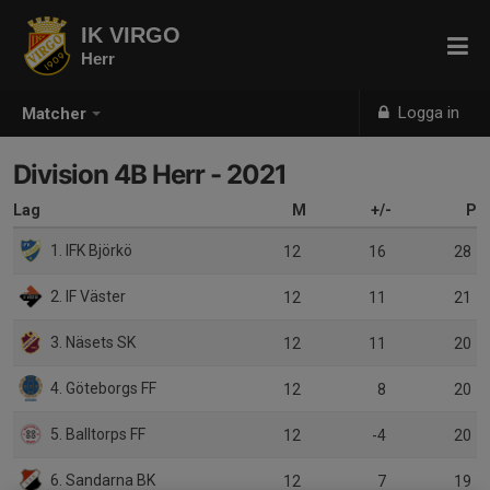
IK VIRGO
Herr
Logga in
Matcher
Division 4B Herr - 2021
Lag
M
+/-
P
1. IFK Björkö
12
16
28
2. IF Väster
12
11
21
3. Näsets SK
12
11
20
4. Göteborgs FF
12
8
20
5. Balltorps FF
12
-4
20
6. Sandarna BK
12
7
19