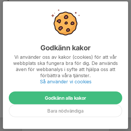
7. IK Virgo
12
7
18
8. Önnereds IK
12
-11
15
9. Mölnlycke IF
12
-11
15
Godkänn kakor
10. Älvsborg FF
12
-7
14
Vi använder oss av kakor (cookies) för att vår
11. Guldhedens IK
12
-4
13
webbplats ska fungera bra för dig. De används
även för webbanalys i syfte att hjälpa oss att
12. Mossens BK
12
-7
10
förbättra våra tjänster.
Så använder vi cookies
13. Dalen KFF
12
-16
7
Godkänn alla kakor
Bara nödvändiga