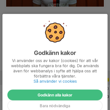
Position
Back
Ålder
33 år
Längd
194 cm
Vikt
90 kg
Godkänn kakor
Vi använder oss av kakor (cookies) för att vår
webbplats ska fungera bra för dig. De används
även för webbanalys i syfte att hjälpa oss att
förbättra våra tjänster.
ALLA SERIER
2018
Så använder vi cookies
2018 Träningsmatcher
1
0
0
0
Godkänn alla kakor
Totalt
1
0
0
0
Bara nödvändiga