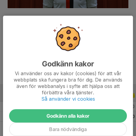
Position
Back
Ålder
36 år
Tidigare klubbar
Torslanda IK, IK Oddevold, Kungsbacka
IF
Godkänn kakor
Vi använder oss av kakor (cookies) för att vår
webbplats ska fungera bra för dig. De används
även för webbanalys i syfte att hjälpa oss att
förbättra våra tjänster.
TRÄNINGSMATCHER
2018
Så använder vi cookies
2018 Träningsmatcher
5
1
0
0
Godkänn alla kakor
Totalt
5
1
0
0
Bara nödvändiga