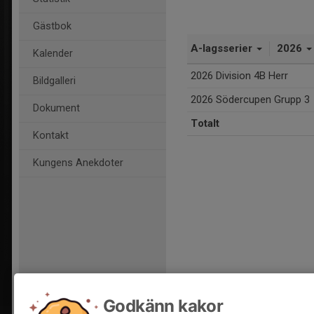
Gästbok
A-lagsserier
2026
Kalender
2026 Division 4B Herr
Bildgalleri
2026 Södercupen Grupp 3
Dokument
Totalt
Kontakt
Kungens Anekdoter
Godkänn kakor