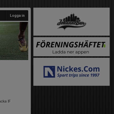
Logga in
acka IF