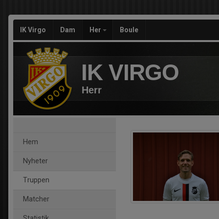
IK Virgo
Dam
Her
Boule
IK VIRGO
Herr
Hem
Nyheter
Truppen
Matcher
Statistik