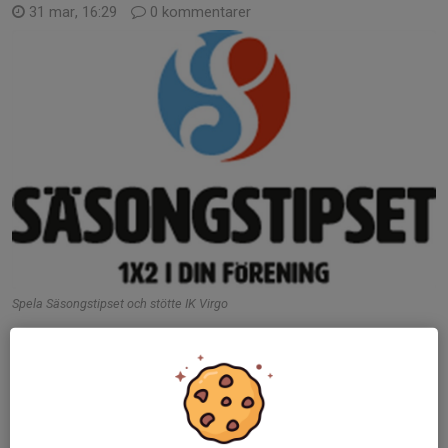
31 mar, 16:29
0 kommentarer
Spela Säsongstipset och stötte IK Virgo
Nu kan du stötta IK Virgo samtidigt som du visar att du är den
som känner föreningen bäst genom att tippa säsongens
matcher i
Säsongstipset
. Självklart finns det också priser att
vinna!