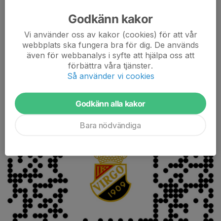
Tipset möjliggörs av
Nickes....
Läs mer
Godkänn kakor
Vi använder oss av kakor (cookies) för att vår
Stötta IK Virgo - Köp Föreningshäftet
webbplats ska fungera bra för dig. De används
även för webbanalys i syfte att hjälpa oss att
11 feb, 20:28
0 kommentarer
förbättra våra tjänster.
Så använder vi cookies
Godkänn alla kakor
Bara nödvändiga