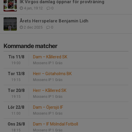
IK Virgos damlag öppnar för provträning
4 jan, 19:12
0
Årets Herrspelare Benjamin Lidh
2 dec 2025
0
Kommande matcher
Tis 11/8
Dam
–
Kållered SK
19:00
Mossens IP 1 Gräs
Tor 13/8
Herr
–
Götaholms BK
19:15
Mossens IP 1 Gräs
Tor 20/8
Herr
–
Kållered SK
19:15
Mossens IP 1 Gräs
Lör 22/8
Dam
–
Öjersjö IF
11:00
Mossens IP 1 Gräs
Ons 26/8
Dam
–
IF Mölndal Fotboll
18:15
Mossens IP 1 Gräs