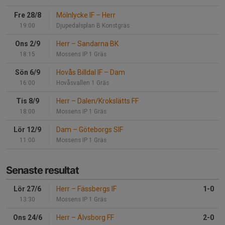
Fre 28/8
Mölnlycke IF
–
Herr
19:00
Djupedalsplan B Konstgräs
Ons 2/9
Herr
–
Sandarna BK
18:15
Mossens IP 1 Gräs
Sön 6/9
Hovås Billdal IF
–
Dam
16:00
Hovåsvallen 1 Gräs
Tis 8/9
Herr
–
Dalen/Krokslätts FF
18:00
Mossens IP 1 Gräs
Lör 12/9
Dam
–
Göteborgs SIF
11:00
Mossens IP 1 Gräs
Senaste resultat
Lör 27/6
Herr
–
Fässbergs IF
1-0
13:30
Mossens IP 1 Gräs
Ons 24/6
Herr
–
Älvsborg FF
2-0