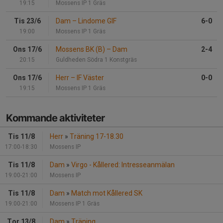
19:15
Mossens IP 1 Gräs
Tis 23/6
Dam
–
Lindome GIF
6-0
19:00
Mossens IP 1 Gräs
Ons 17/6
Mossens BK (B)
–
Dam
2-4
20:15
Guldheden Södra 1 Konstgräs
Ons 17/6
Herr
–
IF Väster
0-0
19:15
Mossens IP 1 Gräs
Kommande aktiviteter
Tis 11/8
Herr
»
Träning 17-18.30
17:00-18:30
Mossens IP
Tis 11/8
Dam
»
Virgo - Kållered: Intresseanmälan
19:00-21:00
Mossens IP
Tis 11/8
Dam
»
Match mot Kållered SK
19:00-21:00
Mossens IP 1 Gräs
Tor 13/8
Dam
»
Träning