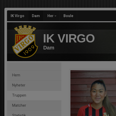
IK Virgo
Dam
Her
Boule
IK VIRGO
Dam
Hem
Nyheter
Truppen
Matcher
Statistik