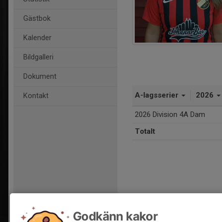
Gästbok
Kalender
Bildgalleri
Dokument
A-lagsserier
2026
Kontakt
2026 Division 4A Dam
Totalt
Godkänn kakor