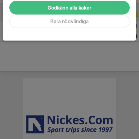
Godkänn alla kakor
A-LAGSSERIER
2024
Bara nödvändiga
2024 Division 4A Dam
14
0
1
1
Totalt
14
0
1
1