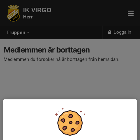
IK VIRGO
Herr
Logga in
Truppen
Medlemmen är borttagen
Medlemmen du försöker nå är borttagen från hemsidan.