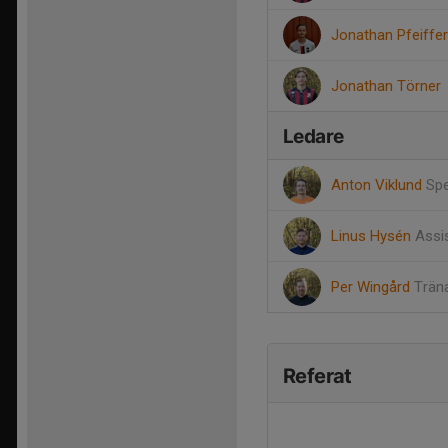
Jonathan Pfeiffer
Jonathan Törner
Ledare
Anton Viklund
Spe
Linus Hysén
Assi
Per Wingård
Trän
Referat