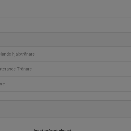
lande hjälptränare
sterande Tränare
are