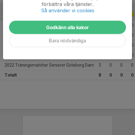
förbättra våra tjänster.
Så använder vi cookies
TRÄNINGSMATCHER
ALLA ÅR
2025 Träningsmatcher Seniorer Göteborg Dam
1
0
0
0
Godkänn alla kakor
2024 Träningsmatcher med AD Göteborg Dam
2
0
0
0
Bara nödvändiga
2024 Träningsmatcher Seniorer Göteborg Dam
1
0
0
0
2023 Träningsmatcher Seniorer Göteborg Dam
1
0
0
0
2022 Träningsmatcher Seniorer Göteborg Dam
3
0
0
0
Totalt
8
0
0
0