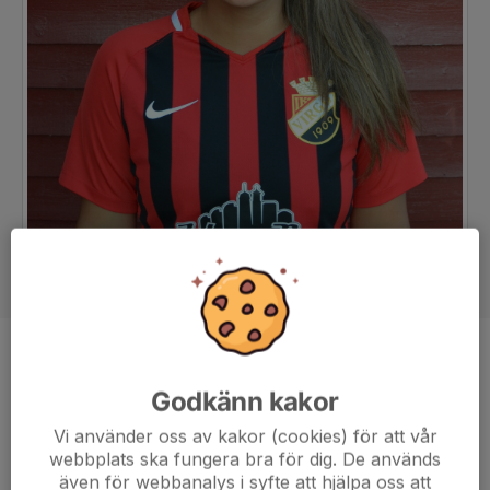
Position
Mittfältare
Godkänn kakor
Ålder
27 år
Vi använder oss av kakor (cookies) för att vår
webbplats ska fungera bra för dig. De används
även för webbanalys i syfte att hjälpa oss att