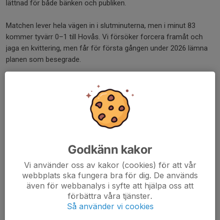
lättnad för både bänken och publiken.
Matchen lever hela vägen in i slutminuterna, men i minut 83
kommer tyvärr 0–1 till Hovås. Vi försöker forcera framåt och
jaga en kvittering, men får för första gången under 2026 lämna
planen som besegrade.
Trots resultatet gör hela laget en grym kämpainsats 🥳🥳🥳
Matchens lirare blir Sanne i målet som står för flera riktigt fina
räddningar och en stabil insats matchen igenom 👏⚽
Dela nyhet
Godkänn kakor
Vi använder oss av kakor (cookies) för att vår
webbplats ska fungera bra för dig. De används
Kommentarer
även för webbanalys i syfte att hjälpa oss att
förbättra våra tjänster.
Så använder vi cookies