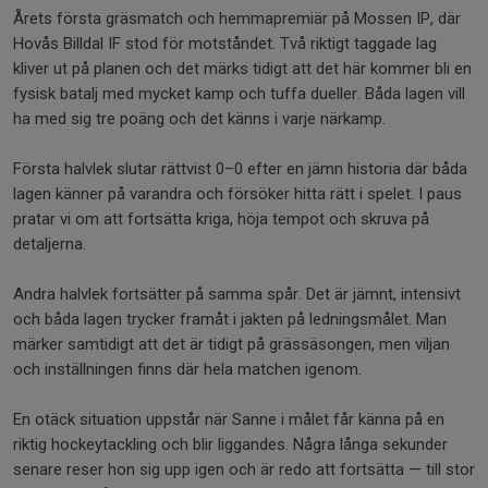
Årets första gräsmatch och hemmapremiär på Mossen IP, där
Hovås Billdal IF stod för motståndet. Två riktigt taggade lag
kliver ut på planen och det märks tidigt att det här kommer bli en
fysisk batalj med mycket kamp och tuffa dueller. Båda lagen vill
ha med sig tre poäng och det känns i varje närkamp.
Första halvlek slutar rättvist 0–0 efter en jämn historia där båda
lagen känner på varandra och försöker hitta rätt i spelet. I paus
pratar vi om att fortsätta kriga, höja tempot och skruva på
detaljerna.
Andra halvlek fortsätter på samma spår. Det är jämnt, intensivt
och båda lagen trycker framåt i jakten på ledningsmålet. Man
märker samtidigt att det är tidigt på grässäsongen, men viljan
och inställningen finns där hela matchen igenom.
En otäck situation uppstår när Sanne i målet får känna på en
riktig hockeytackling och blir liggandes. Några långa sekunder
senare reser hon sig upp igen och är redo att fortsätta — till stor