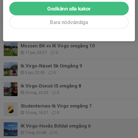
Godkänn alla kakor
Tidigare nyheter
Bara nödvändiga
IK Virgo-Lindome GIF Omgång 11
23 jun, 22:05
0
Mossen BK vs IK Virgo omgång 10
17 jun, 23:37
0
Ik Virgo-Näset Sk Omgång 9
3 jun, 23:03
0
Ik Virgo-Donsö IS omgång 8
20 maj, 22:35
0
Studenternas-Ik Virgo omgång 7
15 maj, 16:27
0
IK Virgo-Hovås Billdal omgång 6
7 maj, 20:48
0