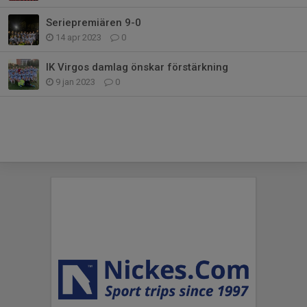
Seriepremiären 9-0
14 apr 2023
0
IK Virgos damlag önskar förstärkning
9 jan 2023
0