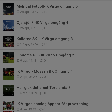
Mölndal Fotboll-IK Virgo omgång 5
28 apr, 23:47
0
Öjersjö IF -IK Virgo omgång 4
25 apr, 16:16
0
Kållered SK - IK Virgo omgång 3
17 apr, 17:59
0
Lindome GIF- IK Virgo Omgång 2
9 apr, 11:13
0
IK Virgo - Mossen BK Omgång 1
2 apr, 08:29
0
Hur gick det emot Torslanda ?
5 feb, 10:59
0
IK Virgos damlag öppnar för provträning
4 jan, 19:12
0