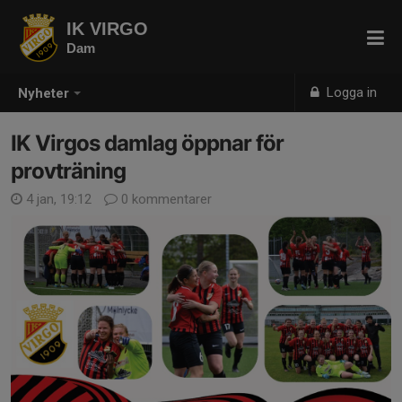
IK VIRGO
Dam
Logga in
Nyheter
IK Virgos damlag öppnar för
provträning
4 jan, 19:12
0 kommentarer