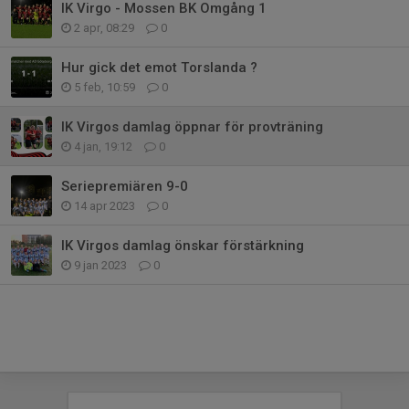
IK Virgo - Mossen BK Omgång 1
2 apr, 08:29
0
Hur gick det emot Torslanda ?
5 feb, 10:59
0
IK Virgos damlag öppnar för provträning
4 jan, 19:12
0
Seriepremiären 9-0
14 apr 2023
0
IK Virgos damlag önskar förstärkning
9 jan 2023
0