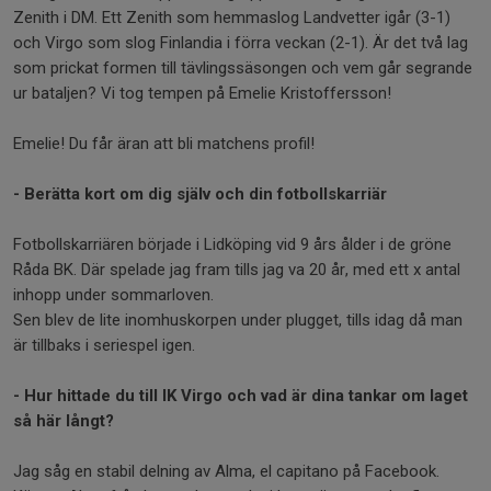
Zenith i DM. Ett Zenith som hemmaslog Landvetter igår (3-1)
och Virgo som slog Finlandia i förra veckan (2-1). Är det två lag
som prickat formen till tävlingssäsongen och vem går segrande
ur bataljen? Vi tog tempen på Emelie Kristoffersson!
Emelie! Du får äran att bli matchens profil!
- Berätta kort om dig själv och din fotbollskarriär
Fotbollskarriären började i Lidköping vid 9 års ålder i de gröne
Råda BK. Där spelade jag fram tills jag va 20 år, med ett x antal
inhopp under sommarloven.
Sen blev de lite inomhuskorpen under plugget, tills idag då man
är tillbaks i seriespel igen.
- Hur hittade du till IK Virgo och vad är dina tankar om laget
så här långt?
Jag såg en stabil delning av Alma, el capitano på Facebook.