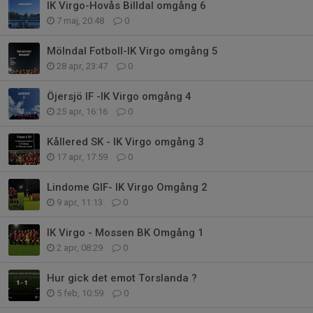
IK Virgo-Hovås Billdal omgång 6
7 maj, 20:48
0
Mölndal Fotboll-IK Virgo omgång 5
28 apr, 23:47
0
Öjersjö IF -IK Virgo omgång 4
25 apr, 16:16
0
Kållered SK - IK Virgo omgång 3
17 apr, 17:59
0
Lindome GIF- IK Virgo Omgång 2
9 apr, 11:13
0
IK Virgo - Mossen BK Omgång 1
2 apr, 08:29
0
Hur gick det emot Torslanda ?
5 feb, 10:59
0