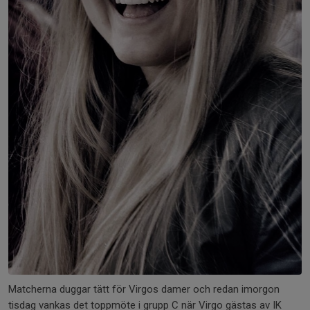
Matcherna duggar tätt för Virgos damer och redan imorgon
tisdag vankas det toppmöte i grupp C när Virgo gästas av IK