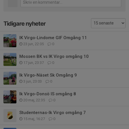
Tidigare nyheter
IK Virgo-Lindome GIF Omgång 11
23 jun, 22:05
0
Mossen BK vs IK Virgo omgång 10
17 jun, 23:37
0
Ik Virgo-Näset Sk Omgång 9
3 jun, 23:03
0
Ik Virgo-Donsö IS omgång 8
20 maj, 22:35
0
Studenternas-Ik Virgo omgång 7
15 maj, 16:27
0