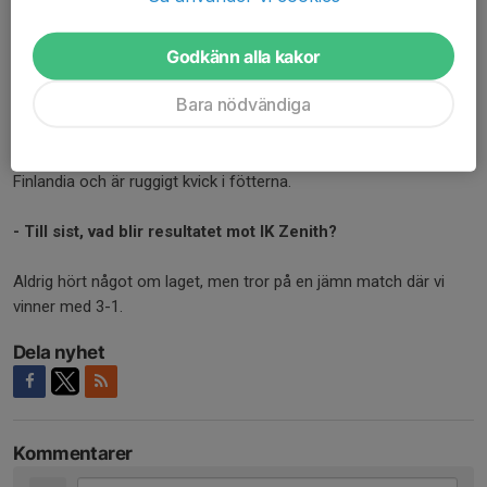
- Årets målskytt?
Godkänn alla kakor
Agnes - kmr bokstavligen skjuta ner motståndarna.
- Årets framspelare?
Bara nödvändiga
Mirre - hon kan de där med smörpassningar alltså
- Extra intressant att följa och varför?
Sara Moensjö - Sara gör en riktigt bra första (!) match mot
Finlandia och är ruggigt kvick i fötterna.
- Till sist, vad blir resultatet mot IK Zenith?
Aldrig hört något om laget, men tror på en jämn match där vi
vinner med 3-1.
Dela nyhet
Kommentarer