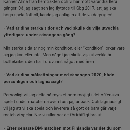
Känner Alma från hemtrakten och vi har mött varandra flera
gånger. Då jag sagt sen jag flyttade till Gbg 2017, att jag ska
börja spela fotboll, kände jag äntligen att de va dags igen!
- Vad är dina starka sidor och vad skulle du vilja utveckla
ytterligare under säsongens gång?
Min starka sida är nog min kondition, eller ”kondition”, orkar vare
sig jag kan eller inte. Men något jag skulle vilja utveckla är
bolltekniken, den har försvunnit något med åren.
- Vad är dina målsättningar med säsongen 2020, både
personligen och lagmässigt?
Personligt vill jag delta så mycket som möjligt i det offensiva
spelet under matcherna även fast jag är back. Och lagmässigt
vill jag att vi ska spela och leverera så gott de bara går varje
match vi spelar. När vi rullar ser de förträffligt bra ut.
- Efter senaste DM-matchen mot Finlandia var det du som