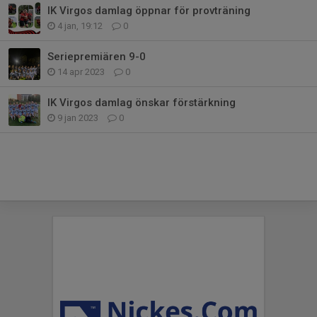
IK Virgos damlag öppnar för provträning
4 jan, 19:12
0
Seriepremiären 9-0
14 apr 2023
0
IK Virgos damlag önskar förstärkning
9 jan 2023
0