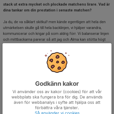
stack ut extra mycket och plockade matchens lirare. Vad är
dina tankar om din prestation i senaste matchen?
Ja du, de va såklart skitkul! men kände egentligen att hela den
utmärkelsen skulle gå till hela backlinjen, vi hjälper varandra,
kommunicerar och krigar på som aldrig förr. Vi balanserar linjen
och mittbackarna parerar så att jag och Alma kan stötta högt
som ytterbackar. Fortsätter vi så kommer vi inte släppa förbi
många i serien!
- Rent resultatmässigt har vi ju inte rosat marknaden hittils
men hur har försäsongen varit för din del hittills?
Upp och ner, lite jobb och sjukdomar som satt sprätt för
Godkänn kakor
träningarna men annars helt okej. Ska blir riktigt kul att se vad vi
Vi använder oss av kakor (cookies) för att vår
kan leverera i morgondagens match efter förra veckans ego-
webbplats ska fungera bra för dig. De används
boost.
även för webbanalys i syfte att hjälpa oss att
förbättra våra tjänster.
- Om du själv ser i spåkulan, vem blir:
Så använder vi cookies