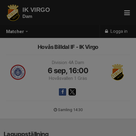
IK VIRGO
Dam
Logga in
Matcher
Hovås Billdal IF - IK Virgo
Division 4A Dam
6 sep, 16:00
Hovåsvallen 1 Gräs
Samling 14:30
Laguppställning