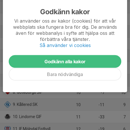
1. Hovås Billdal IF
12
29
31
Godkänn kakor
2. IK Virgo
11
23
25
Vi använder oss av kakor (cookies) för att vår
webbplats ska fungera bra för dig. De används
3. Mölnlycke IF
11
-1
20
även för webbanalys i syfte att hjälpa oss att
förbättra våra tjänster.
4. Öjersjö IF
9
6
16
Så använder vi cookies
5. Näsets SK (B)
12
5
16
Godkänn alla kakor
6. Mossens BK (B)
11
8
15
Bara nödvändiga
7. Donsö IS
9
0
13
8. Göteborgs SIF
10
-7
10
9. Kållered SK
10
-11
9
10. Lindome GIF
11
-33
7
11. IF Mölndal Fotboll
12
-19
6