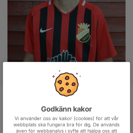
Position
Back
Godkänn kakor
Ålder
27 år
Vi använder oss av kakor (cookies) för att vår
webbplats ska fungera bra för dig. De används
även för webbanalys i syfte att hjälpa oss att