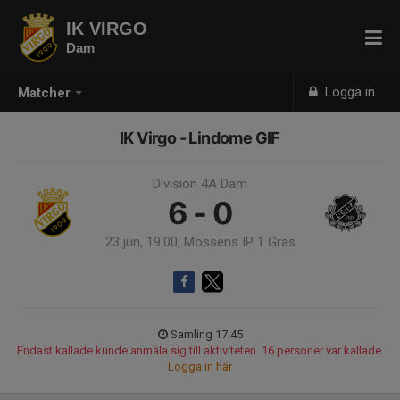
IK VIRGO
Dam
Logga in
Matcher
IK Virgo - Lindome GIF
Division 4A Dam
6 - 0
23 jun, 19:00, Mossens IP 1 Gräs
Samling 17:45
Endast kallade kunde anmäla sig till aktiviteten. 16 personer var kallade.
Logga in här