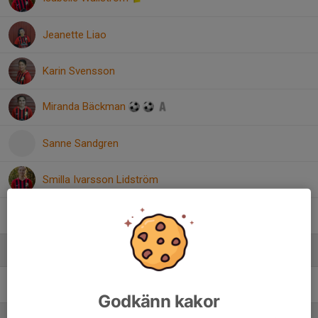
Jeanette Liao
Karin Svensson
Miranda Bäckman
Sanne Sandgren
Smilla Ivarsson Lidström
Sofia Reiner
Ledare
Tobbe Ekström
Tränare
Godkänn kakor