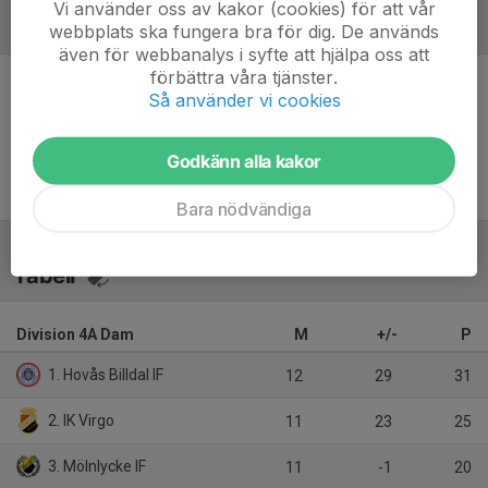
Vi använder oss av kakor (cookies) för att vår
Referat
webbplats ska fungera bra för dig. De används
även för webbanalys i syfte att hjälpa oss att
förbättra våra tjänster.
Så använder vi cookies
Inget referat skrivet
Godkänn alla kakor
Bara nödvändiga
Tabell
Division 4A Dam
M
+/-
P
1. Hovås Billdal IF
12
29
31
2. IK Virgo
11
23
25
3. Mölnlycke IF
11
-1
20