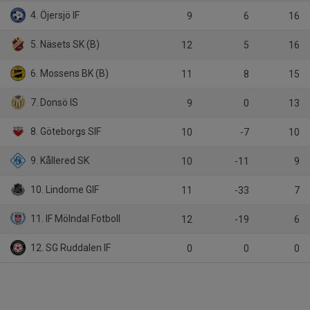
4. Öjersjö IF
9
6
16
5. Näsets SK (B)
12
5
16
6. Mossens BK (B)
11
8
15
7. Donsö IS
9
0
13
8. Göteborgs SIF
10
-7
10
9. Kållered SK
10
-11
9
10. Lindome GIF
11
-33
7
11. IF Mölndal Fotboll
12
-19
6
12. SG Ruddalen IF
0
0
0