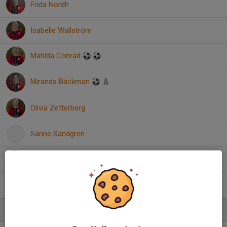
Frida Nordh
Isabelle Wallström
Matilda Conrad
Miranda Bäckman
Olivia Zetterberg
Sanne Sandgren
Smilla Ivarsson Lidström
Sofia Reiner
Ledare