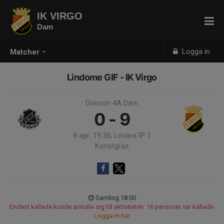
IK VIRGO
Dam
Logga in
Matcher
Lindome GIF - IK Virgo
Division 4A Dam
0 - 9
8 apr, 19:30, Lindevi IP 1
Konstgräs
Samling 18:00
Endast kallade kunde anmäla sig till aktiviteten. 16 personer var kallade.
Logga in här