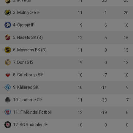
2. IK Virgo
11
23
25
3. Mölnlycke IF
11
-1
20
4. Öjersjö IF
9
6
16
5. Näsets SK (B)
12
5
16
6. Mossens BK (B)
11
8
15
7. Donsö IS
9
0
13
8. Göteborgs SIF
10
-7
10
9. Kållered SK
10
-11
9
10. Lindome GIF
11
-33
7
11. IF Mölndal Fotboll
12
-19
6
12. SG Ruddalen IF
0
0
0