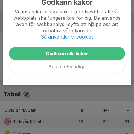
Godkänn kakor
Tobbe Ekström
Tränare
Vi använder oss av kakor (cookies) för att vår
webbplats ska fungera bra för dig. De används
även för webbanalys i syfte att hjälpa oss att
Referat
förbättra våra tjänster.
Så använder vi cookies
Inget referat skrivet
Godkänn alla kakor
Bara nödvändiga
Tabell
Division 4A Dam
M
+/-
P
1. Hovås Billdal IF
12
29
31