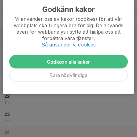
Tor
Godkänn kakor
18
Vi använder oss av kakor (cookies) för att vår
Fre
webbplats ska fungera bra för dig. De används
även för webbanalys i syfte att hjälpa oss att
19
förbättra våra tjänster.
Lör
Så använder vi cookies
20
Sön
Godkänn alla kakor
v.52
Bara nödvändiga
21
Mån
22
Tis
23
Ons
24