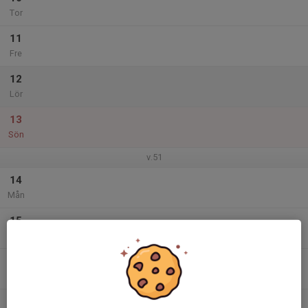
Tor
11
Fre
12
Lör
13
Sön
v.51
14
Mån
15
Tis
16
Ons
17