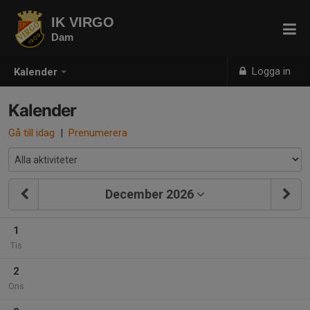
IK VIRGO
Dam
Logga in
Kalender
Kalender
Gå till idag
|
Prenumerera
December 2026
1
Tis
2
Ons