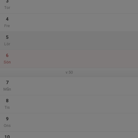
3
Tor
4
Fre
5
Lör
6
Sön
v.50
7
Mån
8
Tis
9
Ons
10