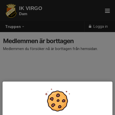
IK VIRGO
Dam
Logga in
Truppen
Medlemmen är borttagen
Medlemmen du försöker nå är borttagen från hemsidan.