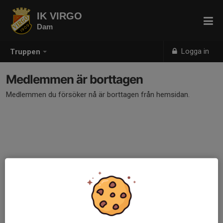
IK VIRGO
Dam
Logga in
Truppen
Medlemmen är borttagen
Medlemmen du försöker nå är borttagen från hemsidan.