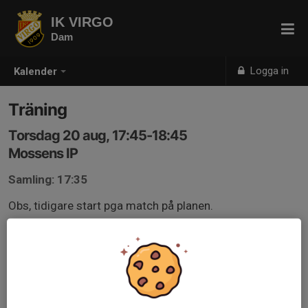
IK VIRGO
Dam
Logga in
Kalender
Träning
Torsdag 20 aug, 17:45-18:45
Mossens IP
Samling: 17:35
Obs, tidigare start pga match på planen.
Anmälan är öppen för lagets medlemmar.
Logga in här