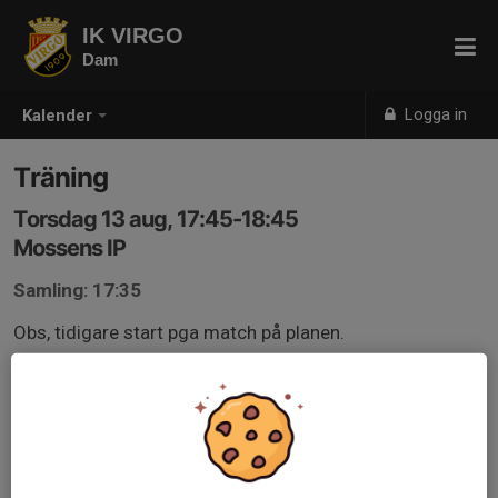
IK VIRGO
Dam
Logga in
Kalender
Träning
Torsdag 13 aug, 17:45-18:45
Mossens IP
Samling: 17:35
Obs, tidigare start pga match på planen.
Anmälan är öppen för lagets medlemmar.
Logga in här