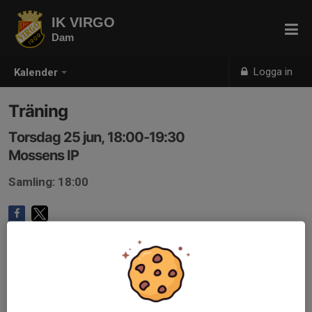
IK VIRGO
Dam
Logga in
Kalender
Träning
Torsdag 25 jun, 18:00-19:30
Mossens IP
Samling: 18:00