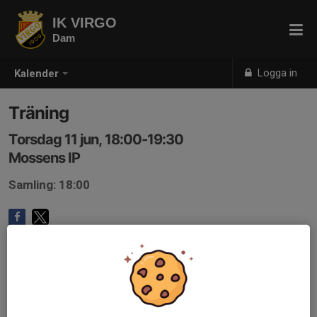
IK VIRGO
Dam
Logga in
Kalender
Träning
Torsdag 11 jun, 18:00-19:30
Mossens IP
Samling: 18:00