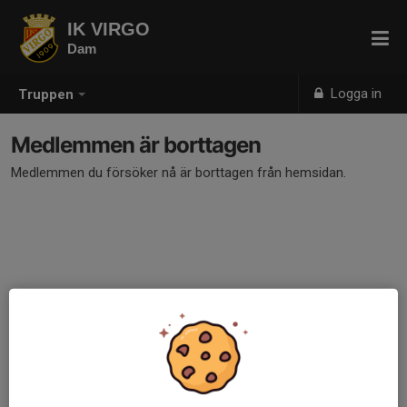
IK VIRGO
Dam
Logga in
Truppen
Medlemmen är borttagen
Medlemmen du försöker nå är borttagen från hemsidan.