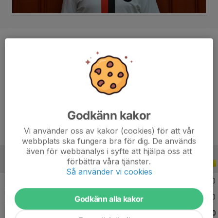
Position
Mittfältare
Ålder
37 år
Tidigare klubbar
Skultorps IF, IFK Falköping, Ulvåkers IF,
IFK Skövde, Lerums IS, V Frölunda IF,
Lärje-Angereds IF
Godkänn kakor
Vi använder oss av kakor (cookies) för att vår
webbplats ska fungera bra för dig. De används
även för webbanalys i syfte att hjälpa oss att
förbättra våra tjänster.
ALLA SERIER
2021
Så använder vi cookies
2021 Division 4B Herr
10
0
0
0
2021 Träningsmatcher
1
0
0
0
Godkänn alla kakor
Totalt
11
0
0
0